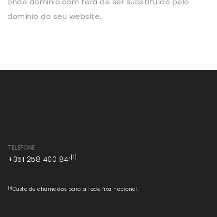
onde dominio.com terá de ser substituído pelo
domínio do seu website.
TELEFONE
[1]
+351 258 400 841
[1]
Custo de chamadas para a rede fixa nacional;