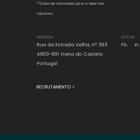
[1]
Custo de chamadas para a rede fixa
nacional;
MORADA
SOCIAL
Rua da Estrada Velha, nº 393
Fb.
In.
4900-691 Viana do Castelo
Portugal
RECRUTAMENTO >
© 2026 INOVEONLINE