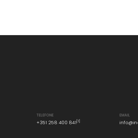
TELEFONE
EMAIL
[1]
+351 258 400 841
info@i