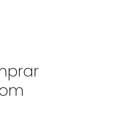
mprar
com