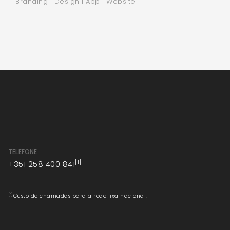
Branding | Design | App | Website
TELEFONE
[1]
+351 258 400 841
[1]
Custo de chamadas para a rede fixa nacional;